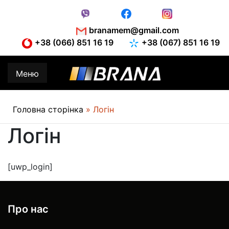
Skip
to
content
branamem@gmail.com
+38 (066) 851 16 19
+38 (067) 851 16 19
Меню
Головна сторінка
»
Логін
Логін
[uwp_login]
Про нас