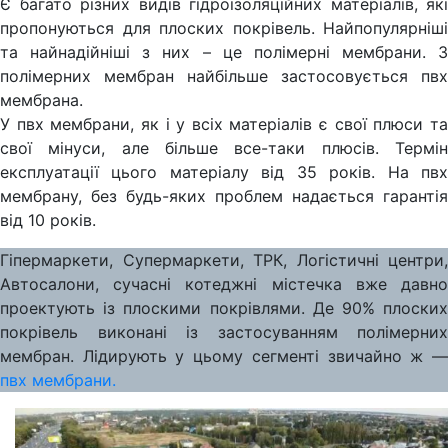
Є багато різних видів гідроізоляційних матеріалів, які
пропонуються для плоских покрівель. Найпопулярніші
та найнадійніші з них – це полімерні мембрани. З
полімерних мембран найбільше застосовується пвх
мембрана.
У пвх мембрани, як і у всіх матеріалів є свої плюси та
свої мінуси, але більше все-таки плюсів. Термін
експлуатації цього матеріалу від 35 років. На пвх
мембрану, без будь-яких проблем надається гарантія
від 10 років.
Гіпермаркети, Супермаркети, ТРК, Логістичні центри,
Автосалони, сучасні котеджні містечка вже давно
проектують із плоскими покрівлями. Де 90% плоских
покрівель виконані із застосуванням полімерних
мембран. Лідирують у цьому сегменті звичайно ж —
пвх мембрани.