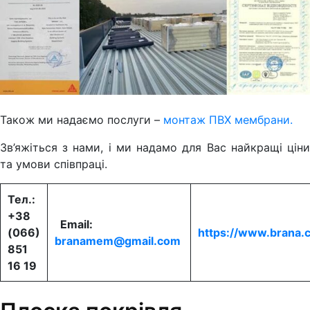
Також ми надаємо послуги –
монтаж ПВХ мембрани.
Зв’яжіться з нами, і ми надамо для Вас найкращі ціни
та умови співпраці.
Тел.:
+38
Email:
(066)
https
://
www
.
brana
.
branamem@gmail.com
851
16 19