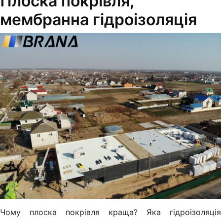
Плоска покрівля,
мембранна гідроізоляція
Чому плоска покрівля краща? Яка гідроізоляція