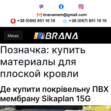
Skip
to
content
branamem@gmail.com
+38 (066) 851 16 19
+38 (067) 851 16 19
Меню
Позначка:
купить
материалы для
плоской кровли
Де купити покрівельну ПВХ
мембрану Sikaplan 15G