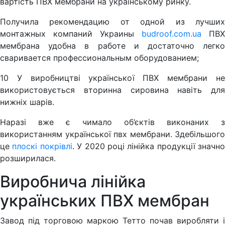
вартість ПВХ мембрани на українському ринку.
Получила рекомендацию от одной из лучших
монтажных компаний Украины
budroof.com.ua
ПВХ
мембрана удобна в работе и достаточно легко
сваривается профессиональным оборудованием;
10 У виробництві української ПВХ мембрани не
використовується вторинна сировина навіть для
нижніх шарів.
Наразі вже є чимало об’єктів виконаних з
використанням української пвх мембрани. Здебільшого
це
плоскі покрівлі
. У 2020 році лінійка продукції значно
розширилася.
Виробнича лінійка
українських ПВХ мембран
Завод під торговою маркою Тетто почав виробляти і