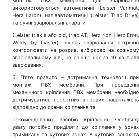
монтажі ПВХ мембрани для зварювання
використовуються автоматичні (Leister Varimat,
Herz Laron), напівавтоматичні (Leister Triac Drive)
та ручні зварювальні апарати
(Leister triak s або pid, triac AT, Herz rion, Herz Eron,
Weldy by Liaster). Якість зварювання потрібно
контролювати на розрив, вибірково на кожному
зварювальному шві, не раніше ніж за 10 хв після
зварювання.
5. П’яте правило – дотримання технології при
монтажі ПВХ мембрани. При проведенні
механічного кріплення ПВХ мембрани необхідно
дотримуватись проектних вітрових навантажень
відповідно до схеми кріплення та
рекомендованих засобів кріплення. Особливу
увагу потрібно приділяти до кріплення у зонах
примикань та кутових зонах. У кутових зонах та