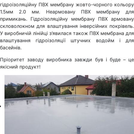
гідроізоляційну ПВХ мембрану жовто-чорного кольору
1.5мм 2.0 мм. Неармовану ПВХ мембрану для
примикань. Гідроізоляційну мембрану ПВХ армовану
скловолокном для влаштування інверсійних покрівель.
У виробничій лінійці з’явилася також ПВХ мембрана для
влаштування гідроізоляції штучних водойм і для
басейнів.
Пріоритет заводу виробника завжди був і буде – це
якісний продукт!