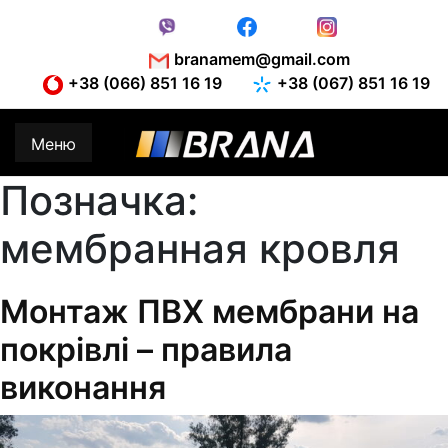
Skip
to
content
branamem@gmail.com
+38 (066) 851 16 19
+38 (067) 851 16 19
Меню
Позначка:
мембранная кровля
Монтаж ПВХ мембрани на
покрівлі – правила
виконання