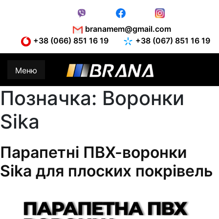
Skip
to
content
branamem@gmail.com
+38 (066) 851 16 19
+38 (067) 851 16 19
Меню
Позначка:
Воронки
Sika
Парапетні ПВХ-воронки
Sika для плоских покрівель