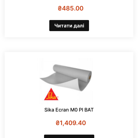
₴
485.00
Читати далі
Sika Ecran M0 PI BAT
₴
1,409.40