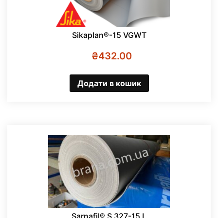
Sikaplan®-15 VGWT
₴
432.00
Додати в кошик
Sarnafil® S 327-15 L