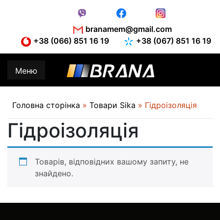
Skip
to
content
branamem@gmail.com
+38 (066) 851 16 19
+38 (067) 851 16 19
Меню
Головна сторінка
»
Товари Sika
»
Гідроізоляція
Гідроізоляція
Товарів, відповідних вашому запиту, не
знайдено.