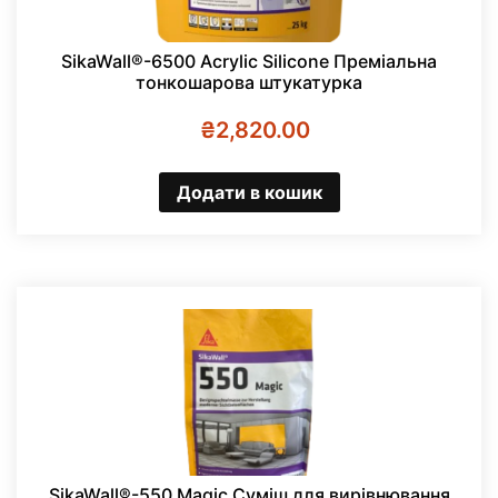
SikaWall®-6500 Acrylic Silicone Преміальна
тонкошарова штукатурка
₴
2,820.00
Додати в кошик
SikaWall®-550 Magic Cуміш для вирівнювання