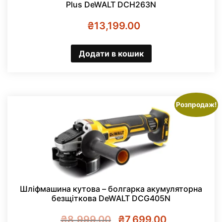
Plus DeWALT DCH263N
₴
13,199.00
Додати в кошик
Розпродаж!
Шліфмашина кутова – болгарка акумуляторна
безщіткова DeWALT DCG405N
Оригінальна
Поточна
₴
8,999.00
₴
7,699.00