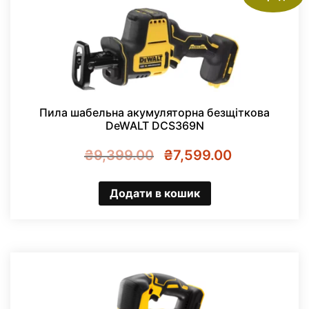
Пила шабельна акумуляторна безщіткова
DeWALT DCS369N
Оригінальна
Поточна
₴
9,399.00
₴
7,599.00
ціна:
ціна:
₴9,399.00.
₴7,599.00.
Додати в кошик