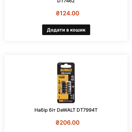
DT7462
₴
124.00
Додати в кошик
Набір біт DeWALT DT7994T
₴
206.00