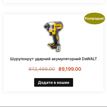
Розпродаж!
Шурупокрут ударний акумуляторний DeWALT
Оригінальна
Поточна
₴
12,499.00
₴
9,199.00
ціна:
ціна:
₴12,499.00.
₴9,199.00.
Додати в кошик