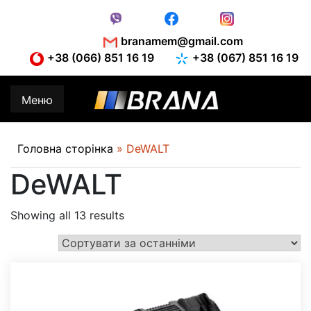
Skip
to
content
branamem@gmail.com
+38 (066) 851 16 19
+38 (067) 851 16 19
Меню
Головна сторінка
»
DeWALT
DeWALT
Showing all 13 results