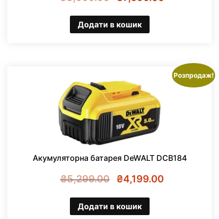
ціна:
ціна:
₴8,999.00.
₴7,699.00.
Додати в кошик
Розпродаж!
Акумуляторна батарея DeWALT DCB184
Оригінальна
Поточна
₴
5,299.00
₴
4,199.00
ціна:
ціна:
₴5,299.00.
₴4,199.00.
Додати в кошик