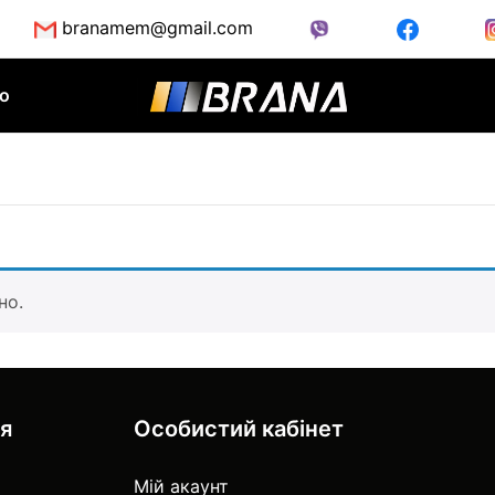
branamem@gmail.com
во
но.
ія
Особистий кабінет
Мій акаунт