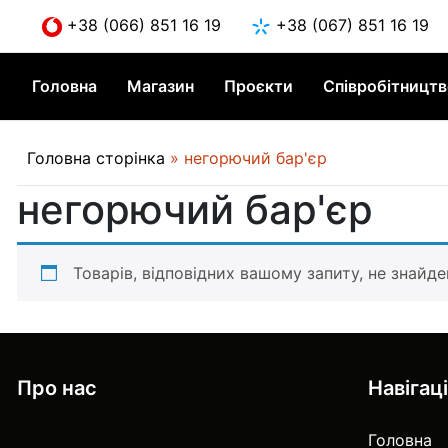
Skip
+38 (066) 851 16 19
+38 (067) 851 16 19
to
content
Головна
Магазин
Проєкти
Співробітницт
Головна сторінка
»
негорючий бар'єр
негорючий бар'єр
Товарів, відповідних вашому запиту, не знайде
Про нас
Навігац
Головна