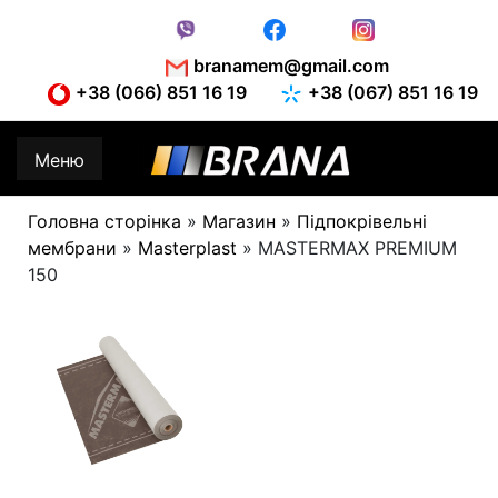
Skip
to
content
branamem@gmail.com
+38 (066) 851 16 19
+38 (067) 851 16 19
Меню
Головна сторінка
»
Магазин
»
Підпокрівельні
мембрани
»
Masterplast
»
MASTERMAX PREMIUM
150