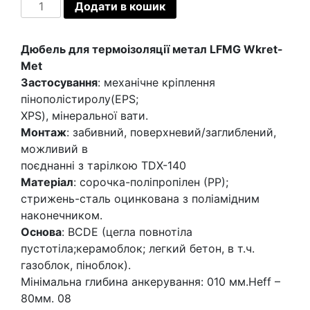
Дюбель
Додати в кошик
для
термоізоляції
Дюбель для термоізоляції метал LFMG Wkret-
LFM
Met
метал
Застосування
: механічне кріплення
Wkret-
пінополістиролу(EPS;
Met
XPS), мінеральної вати.
10х140мм,
Монтаж
: забивний, поверхневий/заглиблений,
200шт
можливий в
кількість
поєднанні з тарілкою TDX-140
Матеріал
: сорочка-поліпропілен (РР);
стрижень-сталь оцинкована з поліамідним
наконечником.
Основа
: BCDE (цегла повнотіла
пустотіла;керамоблок; легкий бетон, в т.ч.
газоблок, піноблок).
Мінімальна глибина анкерування: 010 мм.Heff –
80мм. 08