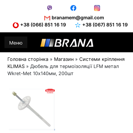
Skip
to
content
branamem@gmail.com
+38 (066) 851 16 19
+38 (067) 851 16 19
Меню
Головна сторінка
»
Магазин
»
Системи кріплення
KLIMAS
»
Дюбель для термоізоляції LFM метал
Wkret-Met 10х140мм, 200шт