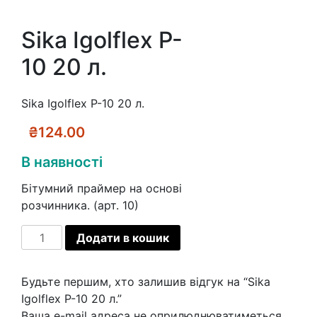
Sika Igolflex P-
10 20 л.
Sika Igolflex P-10 20 л.
₴
124.00
В наявності
Бітумний праймер на основі
розчинника. (арт. 10)
Sika
Додати в кошик
Igolflex
P-
Будьте першим, хто залишив відгук на “Sika
10
Igolflex P-10 20 л.”
20
Ваша e-mail адреса не оприлюднюватиметься.