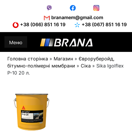
Skip
to
content
branamem@gmail.com
+38 (066) 851 16 19
+38 (067) 851 16 19
Меню
Головна сторінка
»
Магазин
»
Євроруберойд,
бітумно-полімерні мембрани
»
Сіка
»
Sika Igolflex
P-10 20 л.