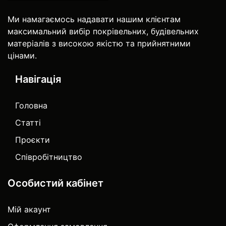
Ми намагаємось надавати нашим клієнтам
максимальний вибір покрівельних, будівельних
матеріалів з високою якістю та прийнятними
цінами.
Навігація
Головна
Статті
Проєкти
Співробітництво
Особистий кабінет
Мій акаунт