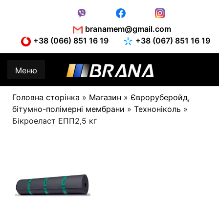
Skip
to
content
branamem@gmail.com
+38 (066) 851 16 19
+38 (067) 851 16 19
Меню
Головна сторінка
»
Магазин
»
Євроруберойд,
бітумно-полімерні мембрани
»
Техноніколь
»
Бікроеласт ЕПП2,5 кг