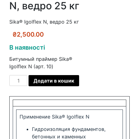
N, ведро 25 кг
Sika® Igolflex N, ведро 25 кг
₴
2,500.00
В наявності
Битумный праймер Sika®
Igolflex N (арт. 10)
Sika®
Додати в кошик
Igolflex
N,
ведро
25
кг
Применение Sika® Igolflex N
кількість
Гидроизоляция фундаментов,
бетонных и каменных