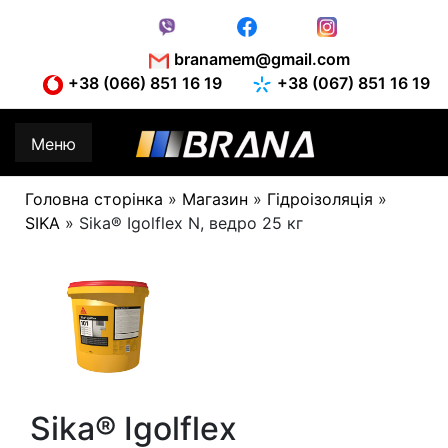
Skip
to
content
branamem@gmail.com
+38 (066) 851 16 19
+38 (067) 851 16 19
Меню
Головна сторінка
»
Магазин
»
Гідроізоляція
»
SIKA
»
Sika® Igolflex N, ведро 25 кг
Sika® Igolflex