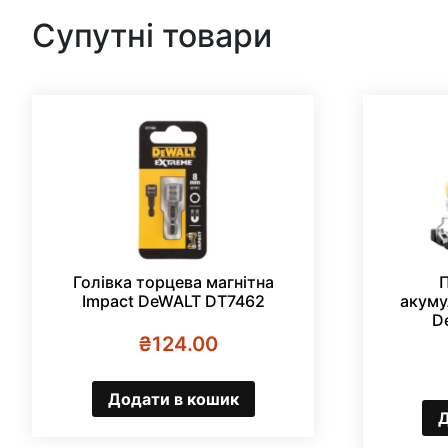
Супутні товари
Голівка торцева магнітна
Impact DeWALT DT7462
акуму
D
₴
124.00
Додати в кошик
Д