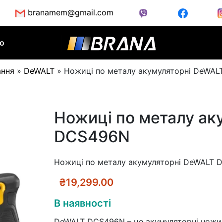
branamem@gmail.com
во
ання
»
DeWALT
»
Ножиці по металу акумуляторні DeWA
Ножиці по металу ак
DCS496N
Ножиці по металу акумуляторні DeWALT
₴
19,299.00
В наявності
DeWALT DCS496N – це акумуляторні ножиц