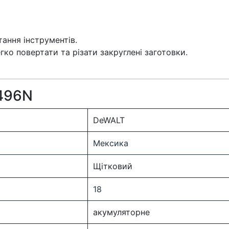
ання інструментів.
ко повертати та різати закруглені заготовки.
S496N
DeWALT
Мексика
Щітковий
18
акумуляторне