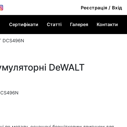
Реєстрація / Вхід
Сертифікати
Статті
Галерея
Контакти
LT DCS496N
умуляторні DeWALT
 DCS496N
і по металу, оснащені безщітковим двигуном для