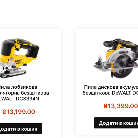
Пила лобзикова
Пила дискова акумул
ляторна безщіткова
безщіткова DeWALT 
eWALT DCS334N
₴
13,399.00
₴
13,199.00
Додати в коши
одати в кошик