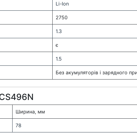
Li-Ion
2750
1.3
є
1.5
Без акумуляторів і зарядного п
 DCS496N
Ширина, мм
78