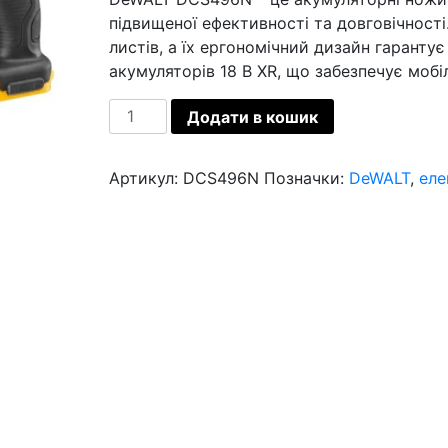
підвищеної ефективності та довговічності
листів, а їх ергономічний дизайн гаранту
акумуляторів 18 В XR, що забезпечує мобі
Ножиці
Додати в кошик
по
металу
Артикул:
DCS496N
Позначки:
DeWALT
,
еле
акумуляторні
DeWALT
DCS496N
кількість