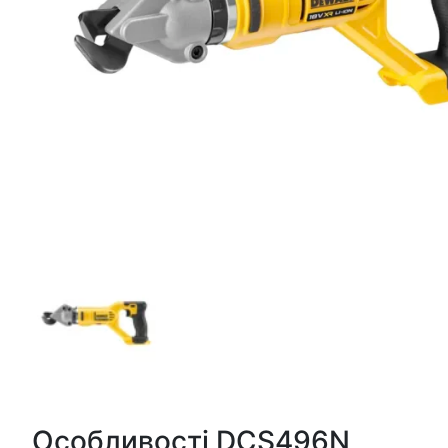
Особливості DCS496N