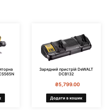
яторна
Зарядний пристрій DeWALT
DCS565N
DCB132
₴
5,799.00
к
Додати в кошик