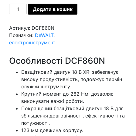
Шурупокрут
Додати в кошик
ударний
акумуляторний
Артикул:
DCF860N
DeWALT
Позначки:
DeWALT
,
кількість
електроінструмент
Особливості DCF860N
Безщітковий двигун 18 В XR: забезпечує
високу продуктивність, подовжує термін
служби інструменту.
Крутний момент до 282 Нм: дозволяє
виконувати важкі роботи.
Покращений безщітковий двигун 18 В для
збільшення довговічності, ефективності та
потужності.
123 мм довжина корпусу.