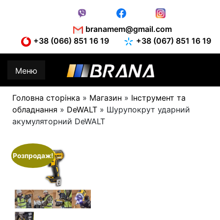
Skip
to
content
branamem@gmail.com
+38 (066) 851 16 19
+38 (067) 851 16 19
Меню
Головна сторінка
»
Магазин
»
Інструмент та
обладнання
»
DeWALT
»
Шурупокрут ударний
акумуляторний DeWALT
Розпродаж!