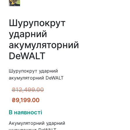
Шурупокрут
ударний
акумуляторний
DeWALT
Шурупокрут ударний
акумуляторний DeWALT
Оригінальна
₴
12,499.00
Поточна
ціна:
₴
9,199.00
ціна:
₴12,499.00.
В наявності
₴9,199.00.
Акумуляторний ударний