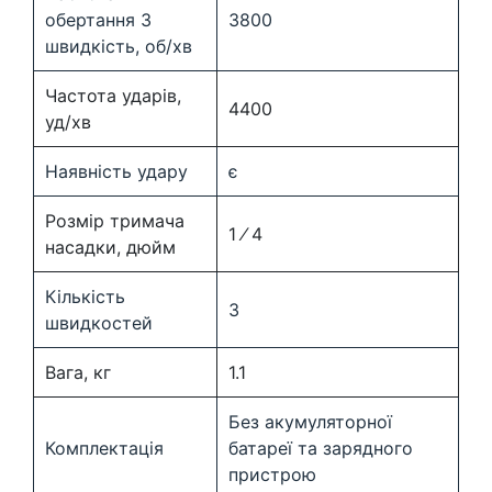
обертання 3
3800
швидкість, об/хв
Частота ударів,
4400
уд/хв
Наявність удару
є
Розмір тримача
1 ⁄ 4
насадки, дюйм
Кількість
3
швидкостей
Вага, кг
1.1
Без акумуляторної
Комплектація
батареї та зарядного
пристрою