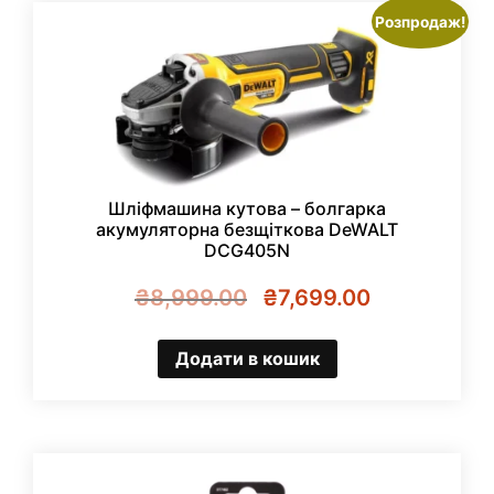
Розпродаж!
Шліфмашина кутова – болгарка
акумуляторна безщіткова DeWALT
DCG405N
Оригінальна
Поточна
₴
8,999.00
₴
7,699.00
ціна:
ціна:
₴8,999.00.
₴7,699.00.
Додати в кошик