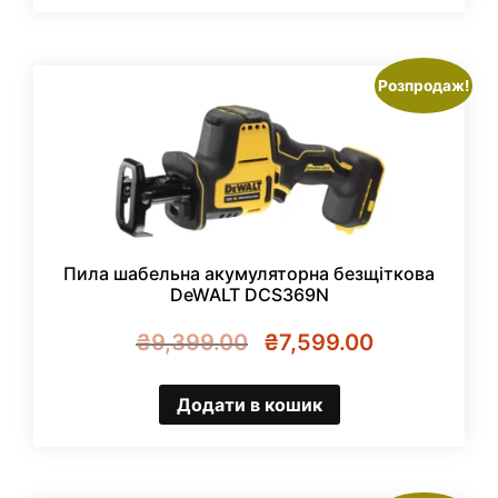
Розпродаж!
Пила шабельна акумуляторна безщіткова
DeWALT DCS369N
Оригінальна
Поточна
₴
9,399.00
₴
7,599.00
ціна:
ціна:
₴9,399.00.
₴7,599.00.
Додати в кошик