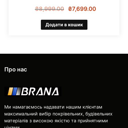
Оригінальна
Поточна
₴
8,999.00
₴
7,699.00
ціна:
ціна:
₴8,999.00.
₴7,699.00.
Додати в кошик
Про нас
Ми намагаємось надавати нашим клієнтам
максимальний вибір покрівельних, будівельних
матеріалів з високою якістю та прийнятними
цінами.