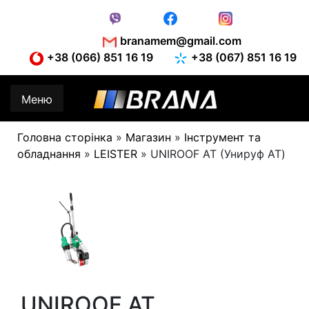
Skip
to
content
branamem@gmail.com
+38 (066) 851 16 19
+38 (067) 851 16 19
Меню
Головна сторінка
»
Магазин
»
Інструмент та
обладнання
»
LEISTER
»
UNIROOF AT (Унируф АТ)
UNIROOF AT