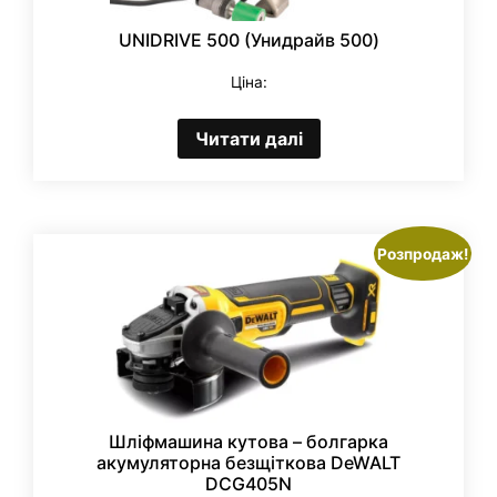
UNIDRIVE 500 (Унидрайв 500)
Ціна:
Читати далі
Розпродаж!
Шліфмашина кутова – болгарка
акумуляторна безщіткова DeWALT
DCG405N