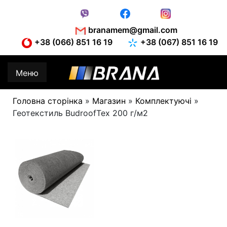
Skip
to
content
branamem@gmail.com
+38 (066) 851 16 19
+38 (067) 851 16 19
Меню
Головна сторінка
»
Магазин
»
Комплектуючі
»
Геотекстиль BudroofTex 200 г/м2