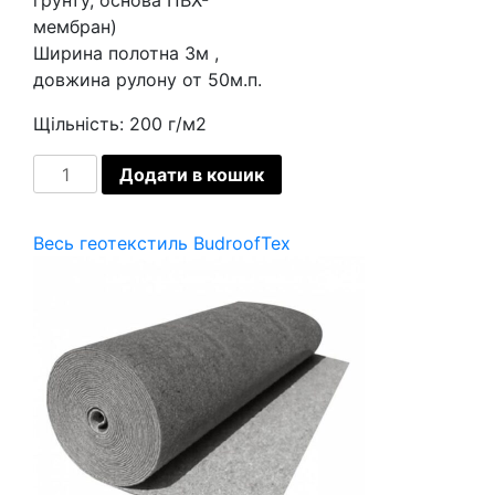
грунту, основа ПВХ-
мембран)
Ширина полотна 3м ,
довжина рулону от 50м.п.
Щільність: 200 г/м2
Геотекстиль
Додати в кошик
BudroofTex
200
Весь геотекстиль BudroofTex
г/
м2
кількість