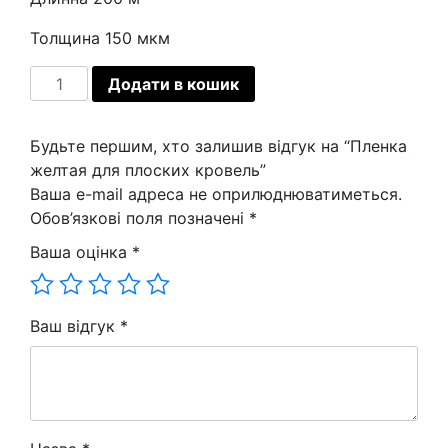
Толщина 150 мкм
Пленка
Додати в кошик
желтая
для
Будьте першим, хто залишив відгук на “Пленка
плоских
желтая для плоских кровель”
кровель
Ваша e-mail адреса не оприлюднюватиметься.
кількість
Обов’язкові поля позначені
*
Ваша оцінка
*
Ваш відгук
*