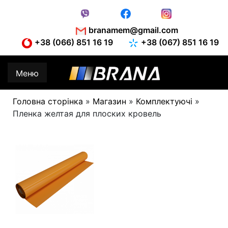
Skip
to
content
branamem@gmail.com
+38 (066) 851 16 19
+38 (067) 851 16 19
Меню
Головна сторінка
»
Магазин
»
Комплектуючі
»
Пленка желтая для плоских кровель