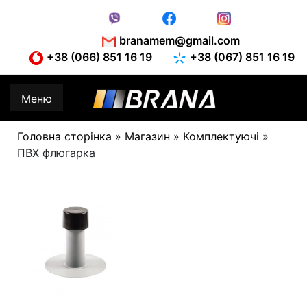
Skip
to
content
branamem@gmail.com
+38 (066) 851 16 19
+38 (067) 851 16 19
Меню
Головна сторінка
»
Магазин
»
Комплектуючі
»
ПВХ флюгарка