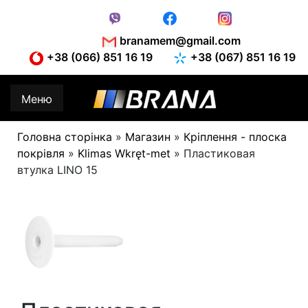
Skip
to
content
branamem@gmail.com
+38 (066) 851 16 19
+38 (067) 851 16 19
Меню
Головна сторінка
»
Магазин
»
Кріплення - плоска
покрівля
»
Klimas Wkręt-met
»
Пластиковая
втулка LINO 15