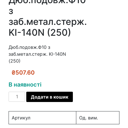
з
заб.метал.стерж.
KI-140N (250)
Дюб.подовж.Ф10 з
заб.метал.стерж. KI-140N
(250)
₴
507.60
В наявності
Дюб.подовж.Ф10
Додати в кошик
з
заб.метал.стерж.
KI-
Артикул
Од. вим.
140N