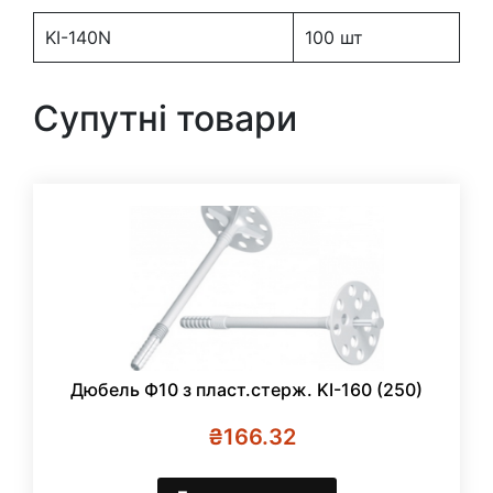
(250)
кількість
KI-140N
100 шт
Супутні товари
Дюбель Ф10 з пласт.стерж. KI-160 (250)
₴
166.32