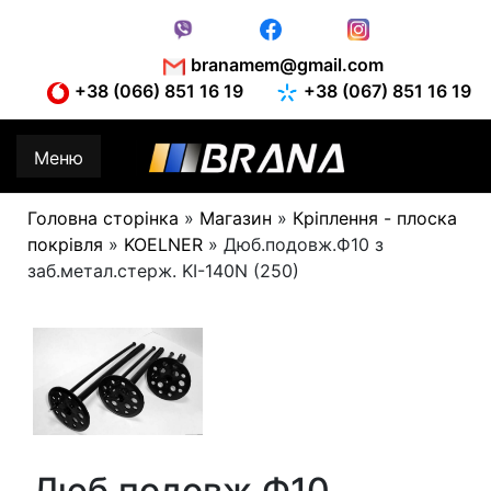
Skip
to
content
branamem@gmail.com
+38 (066) 851 16 19
+38 (067) 851 16 19
Меню
Головна сторінка
»
Магазин
»
Кріплення - плоска
покрівля
»
KOELNER
»
Дюб.подовж.Ф10 з
заб.метал.стерж. KI-140N (250)
Дюб.подовж.Ф10