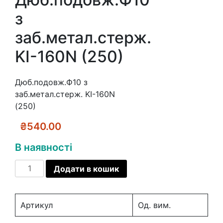
з
заб.метал.стерж.
KI-160N (250)
Дюб.подовж.Ф10 з
заб.метал.стерж. KI-160N
(250)
₴
540.00
В наявності
Дюб.подовж.Ф10
Додати в кошик
з
заб.метал.стерж.
KI-
Артикул
Од. вим.
160N