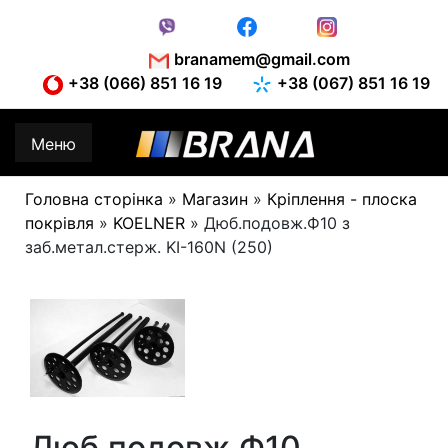
Skip
to
content
branamem@gmail.com
+38 (066) 851 16 19
+38 (067) 851 16 19
Меню
Головна сторінка
»
Магазин
»
Кріплення - плоска
покрівля
»
KOELNER
»
Дюб.подовж.Ф10 з
заб.метал.стерж. KI-160N (250)
Дюб.подовж.Ф10