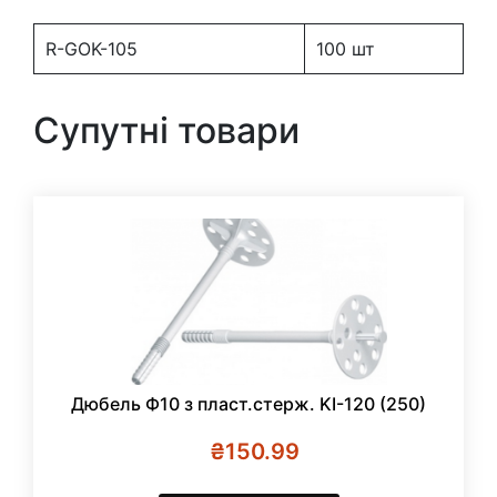
GOK-
105
R-GOK-105
100 шт
(250)
кількість
Супутні товари
Дюбель Ф10 з пласт.стерж. KI-120 (250)
₴
150.99