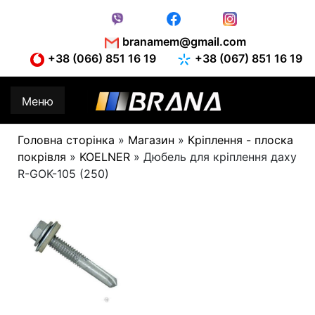
Skip
to
content
branamem@gmail.com
+38 (066) 851 16 19
+38 (067) 851 16 19
Меню
Головна сторінка
»
Магазин
»
Кріплення - плоска
покрівля
»
KOELNER
»
Дюбель для кріплення даху
R-GOK-105 (250)