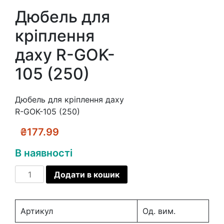
Дюбель для
кріплення
даху R-GOK-
105 (250)
Дюбель для кріплення даху
R-GOK-105 (250)
₴
177.99
В наявності
Дюбель
Додати в кошик
для
кріплення
даху
Артикул
Од. вим.
R-