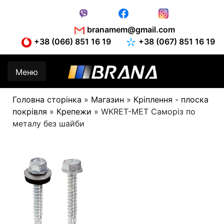
Skip
to
content
branamem@gmail.com
+38 (066) 851 16 19
+38 (067) 851 16 19
Меню
Головна сторінка
»
Магазин
»
Кріплення - плоска
покрівля
»
Крепежи
»
WKRET-MET Саморіз по
металу без шайби