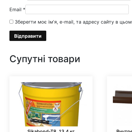
Email
*
Зберегти моє ім'я, e-mail, та адресу сайту в цьо
Супутні товари
Sikabond-T8, 13,4 кг
Внутре