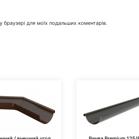
му браузері для моїх подальших коментарів.
нний / внешний угол
Ринва Premium 125/