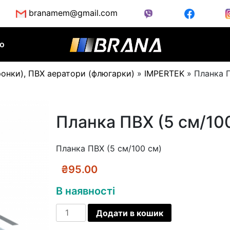
branamem@gmail.com
во
ронки), ПВХ аератори (флюгарки)
»
IMPERTEK
»
Планка П
Планка ПВХ (5 см/10
Планка ПВХ (5 см/100 см)
₴
95.00
В наявності
Планка
Додати в кошик
ПВХ