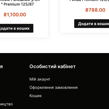
 ° Premium 125/87
₴
788.00
₴
1,100.00
Додати в коши
одати в кошик
ія
Особистий кабінет
Мій акаунт
Оформлення замовлення
Кошик
тництво