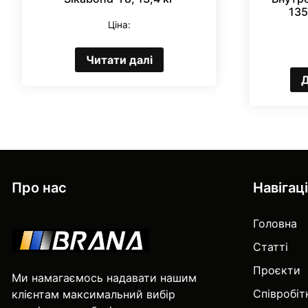
135
Ціна:
Читати далі
Д
Про нас
Навігац
Головна
Статті
Проєкти
Ми намагаємось надавати нашим
Співробі
клієнтам максимальний вибір