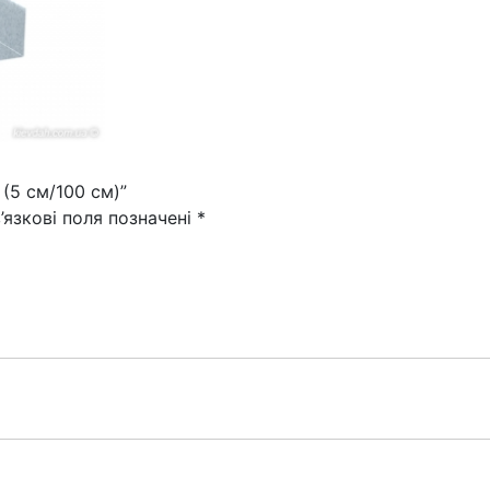
(5
см/100
см)
кількість
(5 см/100 см)”
’язкові поля позначені
*