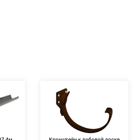
87 4м
Кронштейн к лобовой доске