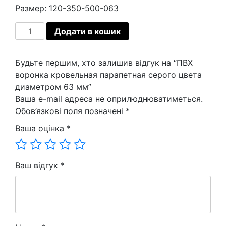
Размер: 120-350-500-063
ПВХ
Додати в кошик
воронка
кровельная
Будьте першим, хто залишив відгук на “ПВХ
парапетная
воронка кровельная парапетная серого цвета
серого
диаметром 63 мм”
цвета
Ваша e-mail адреса не оприлюднюватиметься.
диаметром
Обов’язкові поля позначені
*
63
мм
Ваша оцінка
*
кількість
Ваш відгук
*