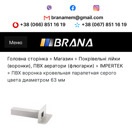
Skip
to
content
branamem@gmail.com
+38 (066) 851 16 19
+38 (067) 851 16 19
Меню
Головна сторінка
»
Магазин
»
Покрівельні лійки
(воронки), ПВХ аератори (флюгарки)
»
IMPERTEK
»
ПВХ воронка кровельная парапетная серого
цвета диаметром 63 мм