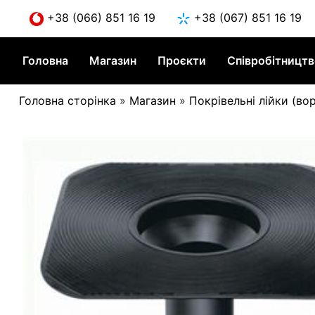
Skip
+38 (066) 851 16 19
+38 (067) 851 16 19
to
content
Головна
Магазин
Проєкти
Співробітницт
Головна сторінка
»
Магазин
»
Покрівельні лійки (во