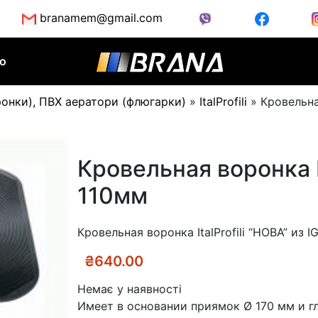
branamem@gmail.com
во
ронки), ПВХ аератори (флюгарки)
»
ItalProfili
»
Кровельна
Кровельная воронка It
110мм
Кровельная воронка ItalProfili “НОВА” из 
₴
640.00
Немає у наявності
Имеет в основании приямок Ø 170 мм и г