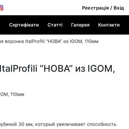
Реєстрація / Вхід
Сертифікати
Статті
Галерея
Контакти
я воронка ItalProfili “НОВА” из IGOM, 110мм
alProfili “НОВА” из IGOM,
IGOM, 110мм
лубиной 30 мм, который увеличивает способность