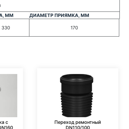
и
А, ММ
ДИАМЕТР ПРИЯМКА, ММ
330
170
ка с
Переход ремонтный
DN160
DN110/100