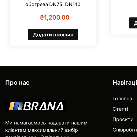
обогрева DN75, DN110
₴
1,200.00
Д
Додати в кошик
Про нас
Навігац
Головна
Статті
Проєкти
Ми намагаємось надавати нашим
Співробі
клієнтам максимальний вибір