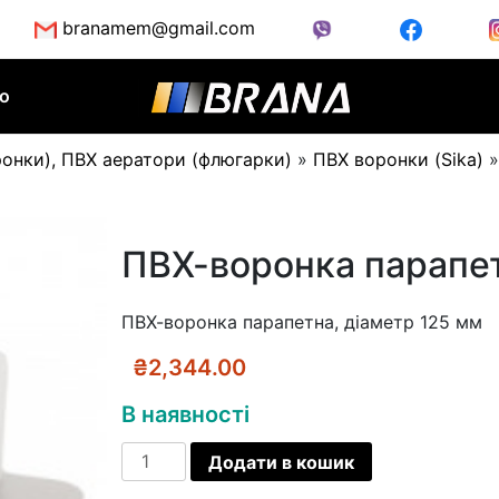
branamem@gmail.com
во
ронки), ПВХ аератори (флюгарки)
»
ПВХ воронки (Sika)
ПВХ-воронка парапет
ПВХ-воронка парапетна, діаметр 125 мм
₴
2,344.00
В наявності
ПВХ-
Додати в кошик
воронка