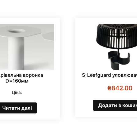
рівельна воронка
S-Leafguard уловлюва
D=160мм
₴
842.00
Ціна:
Додати в коши
Читати далі