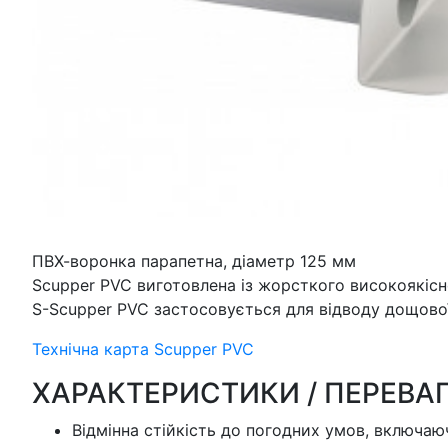
ПВХ-воронка парапетна, діаметр 125 мм
Scupper PVC виготовлена із жорсткого високоякіс
S-Scupper PVC застосовується для відводу дощової
Технічна карта Scupper PVC
ХАРАКТЕРИСТИКИ / ПЕРЕВА
Відмінна стійкість до погодних умов, включаю