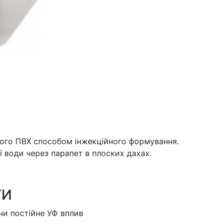
парапетна,
діаметр
125
мм
кількість
ного ПВХ способом інжекційного формування.
 води через парапет в плоских дахах.
ГИ
чи постійне УФ вплив