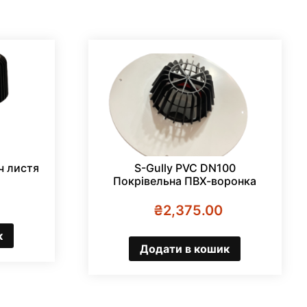
ч листя
S-Gully PVC DN100
Покрівельна ПВХ-воронка
₴
2,375.00
к
Додати в кошик