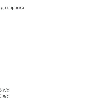
 до воронки
5 л/с
0 л/с