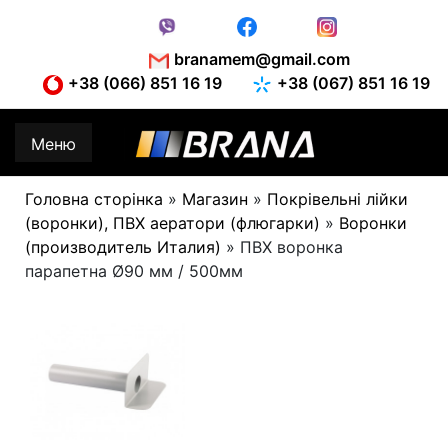
Skip
to
content
branamem@gmail.com
+38 (066) 851 16 19
+38 (067) 851 16 19
Меню
Головна сторінка
»
Магазин
»
Покрівельні лійки
(воронки), ПВХ аератори (флюгарки)
»
Воронки
(производитель Италия)
»
ПВХ воронка
парапетна Ø90 мм / 500мм