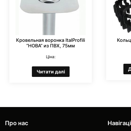
Кровельная воронка ItalProfili
Кольц
“НОВА” из ПВХ, 75мм
Ціна:
Д
Читати далі
Про нас
Навігац