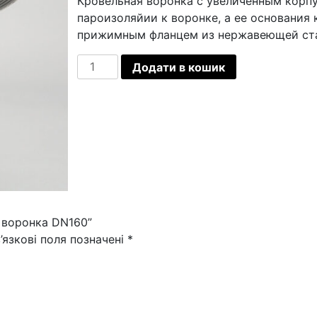
Кровельная воронка с увеличенным корпу
пароизоляйии к воронке, а ее основания 
прижимным фланцем из нержавеющей ст
Кровельная
Додати в кошик
воронка
DN160
кількість
 воронка DN160”
’язкові поля позначені
*