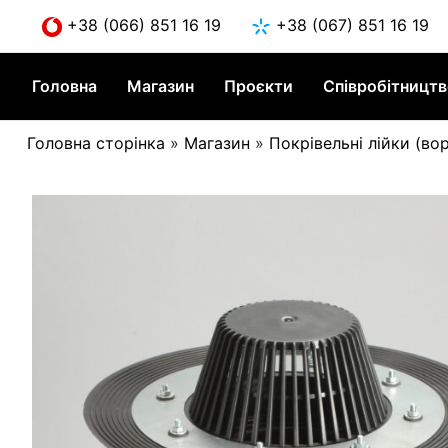
Skip
+38 (066) 851 16 19
+38 (067) 851 16 19
to
content
Головна
Магазин
Проєкти
Співробітницт
Головна сторінка
»
Магазин
»
Покрівельні лійки (во