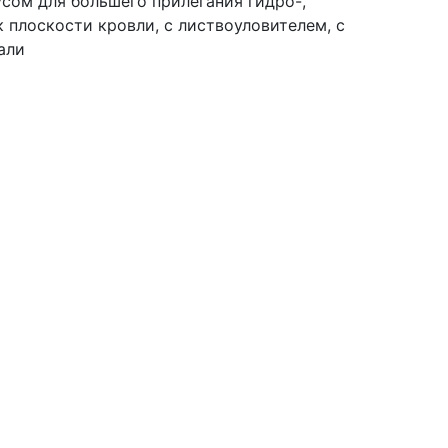
сом для большего прилегания гидро-,
к плоскости кровли, с листвоуловителем, с
али