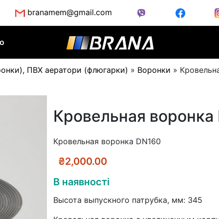
branamem@gmail.com
во
ронки), ПВХ аератори (флюгарки)
»
Воронки
»
Кровельн
Кровельная воронка
Кровельная воронка DN160
₴
2,000.00
В наявності
Высота выпускного патрубка, мм: 345