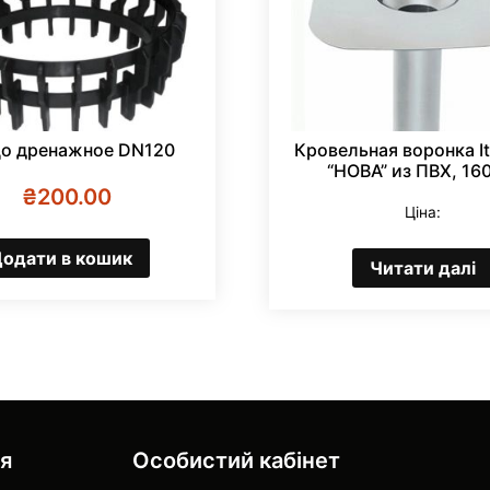
о дренажное DN120
Кровельная воронка Ita
“НОВА” из ПВХ, 1
₴
200.00
Ціна:
одати в кошик
Читати далі
ія
Особистий кабінет