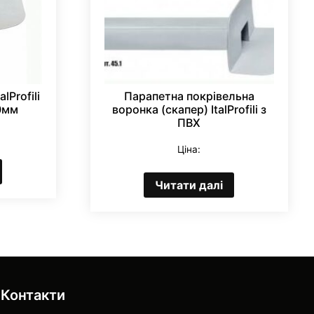
lProfili
Парапетна покрівельна
60мм
воронка (скапер) ItalProfili з
ПВХ
Ціна:
Читати далі
Контакти