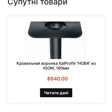
Супутні товари
Кровельная воронка ItalProfili “НОВА” из
IGOM, 160мм
₴
640.00
Читати далі