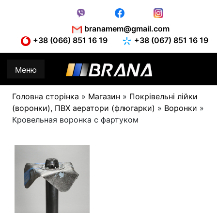
Skip
to
content
branamem@gmail.com
+38 (066) 851 16 19
+38 (067) 851 16 19
Меню
Головна сторінка
»
Магазин
»
Покрівельні лійки
(воронки), ПВХ аератори (флюгарки)
»
Воронки
»
Кровельная воронка с фартуком