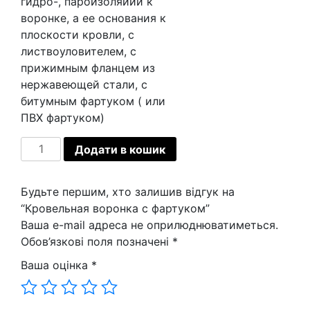
гидро-, пароизоляйии к
воронке, а ее основания к
плоскости кровли, с
листвоуловителем, с
прижимным фланцем из
нержавеющей стали, с
битумным фартуком ( или
ПВХ фартуком)
Кровельная
Додати в кошик
воронка
с
Будьте першим, хто залишив відгук на
фартуком
“Кровельная воронка с фартуком”
кількість
Ваша e-mail адреса не оприлюднюватиметься.
Обов’язкові поля позначені
*
Ваша оцінка
*