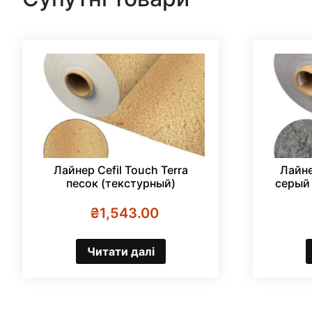
Лайнер Cefil Touch Terra
Лайне
песок (текстурный)
серый 
₴
1,543.00
Читати далі