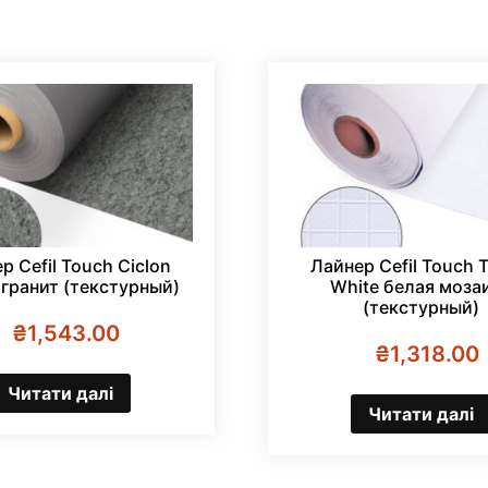
р Cefil Touch Ciclon
Лайнер Cefil Touch T
гранит (текстурный)
White белая моза
(текстурный)
₴
1,543.00
₴
1,318.00
Читати далі
Читати далі