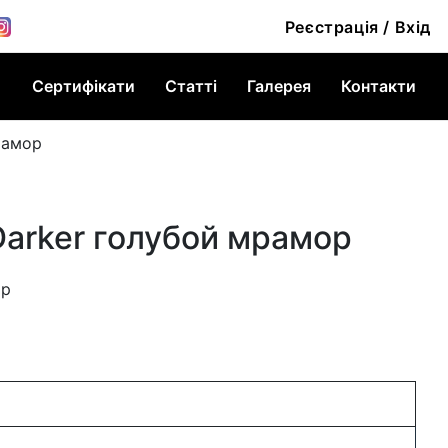
Реєстрація / Вхід
Сертифікати
Статті
Галерея
Контакти
рамор
Darker голубой мрамор
ор