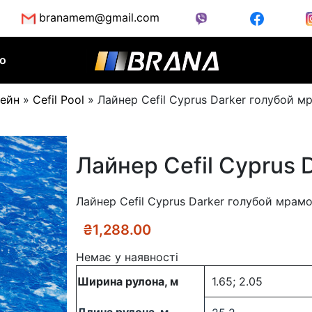
branamem@gmail.com
во
сейн
»
Cefil Pool
»
Лайнер Cefil Cyprus Darker голубой м
Лайнер Cefil Cyprus 
Лайнер Cefil Cyprus Darker голубой мрам
₴
1,288.00
Немає у наявності
Ширина рулона, м
1.65; 2.05
Длина рулона, м