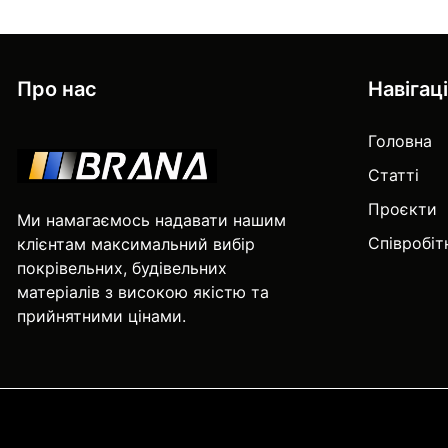
Про нас
Навігац
Головна
Статті
Проєкти
Ми намагаємось надавати нашим
Співробі
клієнтам максимальний вибір
покрівельних, будівельних
матеріалів з високою якістю та
прийнятними цінами.