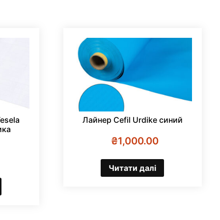
esela
Лайнер Cefil Urdike синий
ика
₴
1,000.00
Читати далі