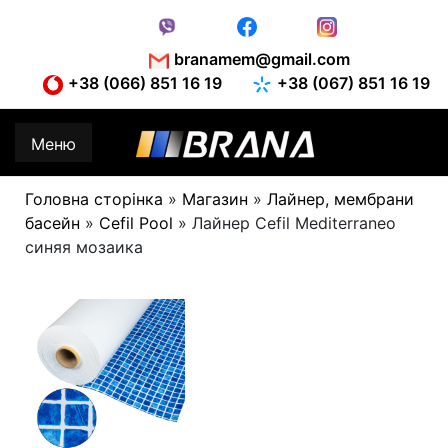
Skip
to
content
branamem@gmail.com
+38 (066) 851 16 19
+38 (067) 851 16 19
Меню
Головна сторінка
»
Магазин
»
Лайнер, мембрани
басейн
»
Cefil Pool
»
Лайнер Cefil Mediterraneo
синяя мозаика