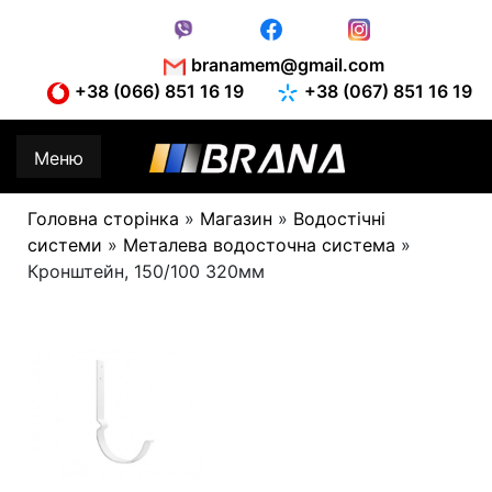
Skip
to
content
branamem@gmail.com
+38 (066) 851 16 19
+38 (067) 851 16 19
Меню
Головна сторінка
»
Магазин
»
Водостічні
системи
»
Металева водосточна система
»
Кронштейн, 150/100 320мм