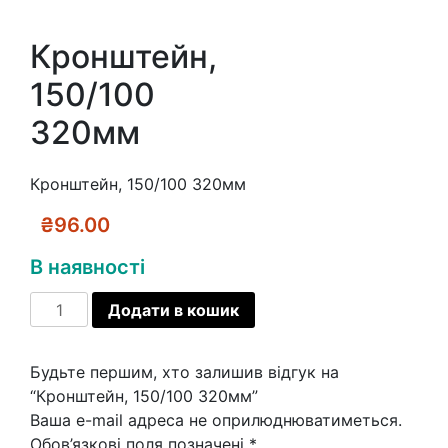
Кронштейн,
150/100
320мм
Кронштейн, 150/100 320мм
₴
96.00
В наявності
Кронштейн,
Додати в кошик
150/100
320мм
Будьте першим, хто залишив відгук на
кількість
“Кронштейн, 150/100 320мм”
Ваша e-mail адреса не оприлюднюватиметься.
Обов’язкові поля позначені
*