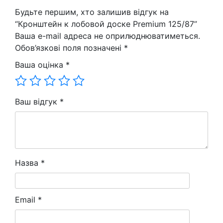
лобовой
Будьте першим, хто залишив відгук на
доске
“Кронштейн к лобовой доске Premium 125/87”
Premium
Ваша e-mail адреса не оприлюднюватиметься.
125/87
Обов’язкові поля позначені
*
кількість
Ваша оцінка
*
Ваш відгук
*
Назва
*
Email
*