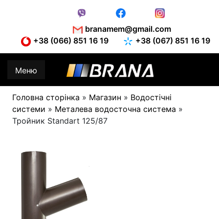
Skip
to
content
branamem@gmail.com
+38 (066) 851 16 19
+38 (067) 851 16 19
Меню
Головна сторінка
»
Магазин
»
Водостічні
системи
»
Металева водосточна система
»
Тройник Standart 125/87