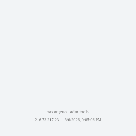
захищено
adm.tools
216.73.217.23 —
8/6/2026, 9:05:06 PM