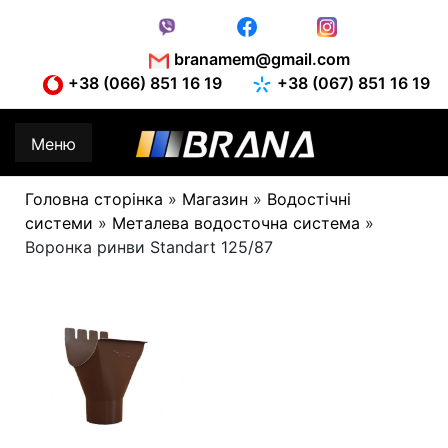
Skip
to
content
branamem@gmail.com
+38 (066) 851 16 19
+38 (067) 851 16 19
Меню
Головна сторінка
»
Магазин
»
Водостічні
системи
»
Металева водосточна система
»
Воронка ринви Standart 125/87