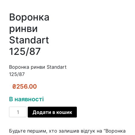
Воронка
ринви
Standart
125/87
Воронка ринви Standart
125/87
₴
256.00
В наявності
Воронка
Додати в кошик
ринви
Standart
Будьте першим, хто залишив відгук на “Воронка
125/87