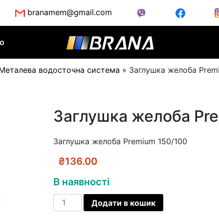
branamem@gmail.com
во
Металева водосточна система
»
Заглушка желоба Prem
Заглушка желоба Pr
Заглушка желоба Premium 150/100
₴
136.00
В наявності
Заглушка
Додати в кошик
желоба