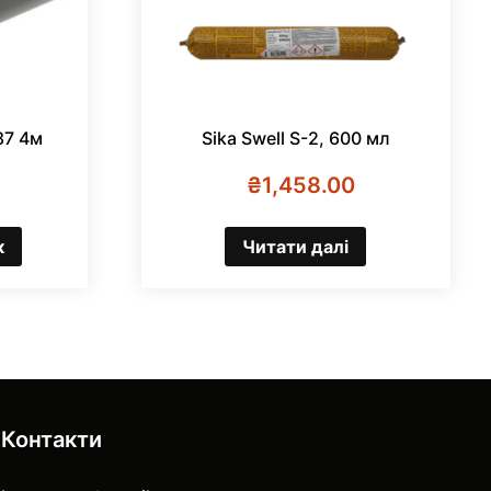
87 4м
Sika Swell S-2, 600 мл
₴
1,458.00
к
Читати далі
Контакти