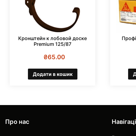
Кронштейн к лобовой доске
Профі
Premium 125/87
₴
65.00
Додати в кошик
Д
Про нас
Навігац