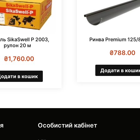
ль SikaSwell P 2003,
Ринва Premium 125/
рулон 20 м
₴
788.00
₴
1,760.00
Додати в коши
одати в кошик
ія
Особистий кабінет