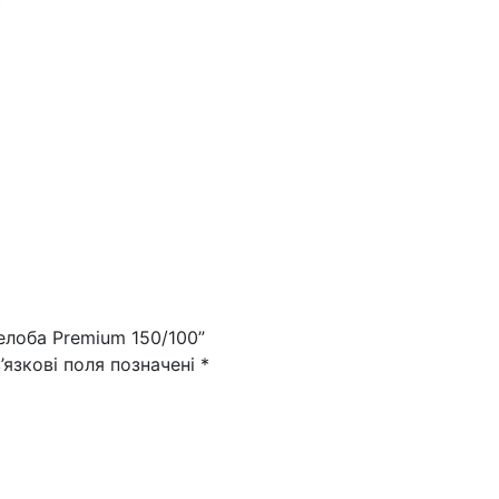
Premium
150/100
кількість
елоба Premium 150/100”
’язкові поля позначені
*