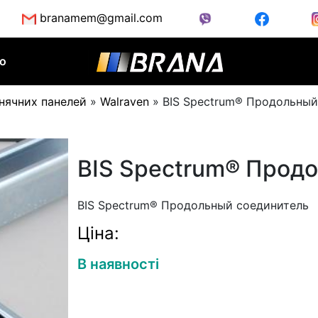
branamem@gmail.com
во
нячних панелей
»
Walraven
»
BIS Spectrum® Продольный
BIS Spectrum® Прод
BIS Spectrum® Продольный соединитель
Ціна:
В наявності