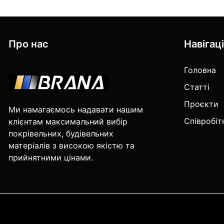
Про нас
Навігац
Головна
Статті
Проєкти
Ми намагаємось надавати нашим
Співробі
клієнтам максимальний вибір
покрівельних, будівельних
матеріалів з високою якістю та
прийнятними цінами.