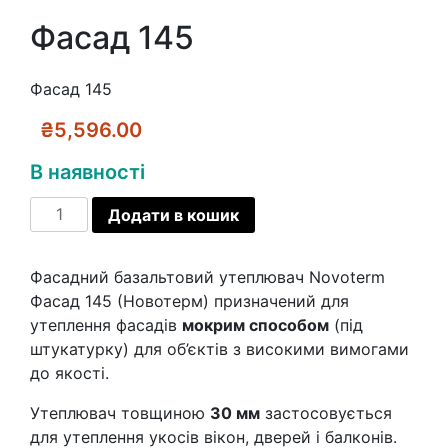
Фасад 145
Фасад 145
₴
5,596.00
В наявності
Фасад
Додати в кошик
145
кількість
Фасадний базальтовий утеплювач Novoterm
Фасад 145 (Новотерм) призначений для
утеплення фасадів
мокрим способом
(під
штукатурку) для об’єктів з високими вимогами
до якості.
Утеплювач товщиною
30 мм
застосовується
для утеплення укосів вікон, дверей і балконів.