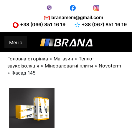
Skip
to
content
branamem@gmail.com
+38 (066) 851 16 19
+38 (067) 851 16 19
Меню
Головна сторінка
»
Магазин
»
Тепло-
звукоізоляція
»
Мінераловатні плити
»
Novoterm
»
Фасад 145