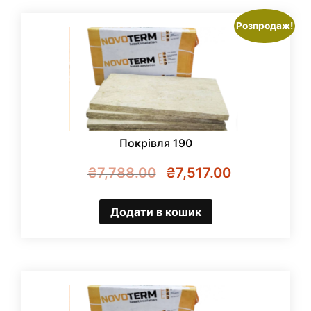
Розпродаж!
Покрівля 190
Оригінальна
Поточна
₴
7,788.00
₴
7,517.00
ціна:
ціна:
₴7,788.00.
₴7,517.00.
Додати в кошик