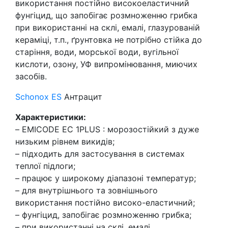
використання постійно високоеластичний
фунгіцид, що запобігає розмноженню грибка
при використанні на склі, емалі, глазурованій
кераміці, т.п., ґрунтовка не потрібно стійка до
старіння, води, морської води, вугільної
кислоти, озону, УФ випромінювання, миючих
засобів.
Schonox ES
Антрацит
Характеристики:
– EMICODE EC 1PLUS : морозостійкий з дуже
низьким рівнем викидів;
– підходить для застосування в системах
теплої підлоги;
– працює у широкому діапазоні температур;
– для внутрішнього та зовнішнього
використання постійно високо-еластичний;
– фунгіцид, запобігає розмноженню грибка;
– при використанні на склі, емалі,