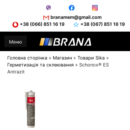
Skip
to
content
branamem@gmail.com
+38 (066) 851 16 19
+38 (067) 851 16 19
Меню
Головна сторінка
»
Магазин
»
Товари Sika
»
Герметизація та склеювання
»
Schonox® ES
Antrazit