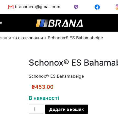
branamem@gmail.com
во
зація та склеювання
»
Schonox® ES Bahamabeige
Schonox® ES Bahama
Schonox® ES Bahamabeige
₴
453.00
В наявності
Schonox®
Додати в кошик
ES