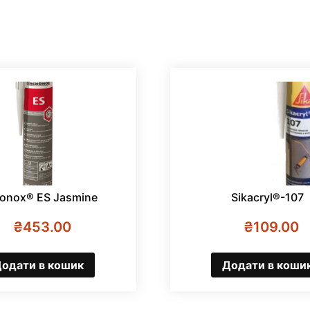
onox® ES Jasmine
Sikacryl®-107
₴
453.00
₴
109.00
одати в кошик
Додати в коши