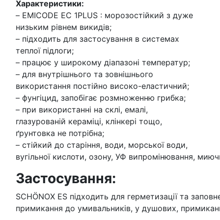
Характеристики:
– EMICODE EC 1PLUS : морозостійкий з дуже
низьким рівнем викидів;
– підходить для застосування в системах
теплої підлоги;
– працює у широкому діапазоні температур;
– для внутрішнього та зовнішнього
використання постійно високо-еластичний;
– фунгіцид, запобігає розмноженню грибка;
– при використанні на склі, емалі,
глазурованій кераміці, клінкері тощо,
ґрунтовка не потрібна;
– стійкий до старіння, води, морської води,
вугільної кислоти, озону, УФ випромінювання, миюч
Застосування:
SCHÖNOX ES підходить для герметизації та заповнен
примикання до умивальників, у душових, примиканн