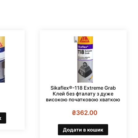
Sikaflex®-118 Extreme Grab
Клей без фталату з дуже
високою початковою хваткою
₴
362.00
к
Додати в кошик