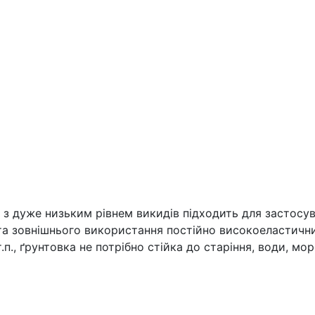
Bahamabeige
кількість
з дуже низьким рівнем викидів підходить для застосув
та зовнішнього використання постійно високоеластичн
т.п., ґрунтовка не потрібно стійка до старіння, води, мо