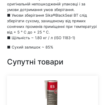
оригінальній непошкодженій упаковці і за
умови дотримання умов зберігання.
■ Умови зберігання Sika®BlackSeal BT слід
зберігати сухому, захищеному від прямих
сонячних променів приміщенні при температурі
від + 5 ° C до + 25 ° C.
■ Щільність ~ 1.80 кг / л (ISO 1183-1)
■ Сухий залишок ~ 85%
Супутні товари