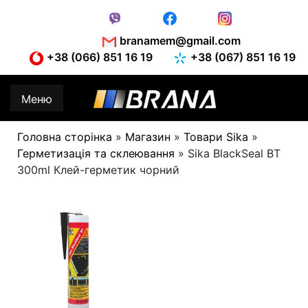
Skip
to
content
branamem@gmail.com
+38 (066) 851 16 19
+38 (067) 851 16 19
Меню
Головна сторінка
»
Магазин
»
Товари Sika
»
Герметизація та склеювання
»
Sika BlackSeal BT
300ml Клей-герметик чорний