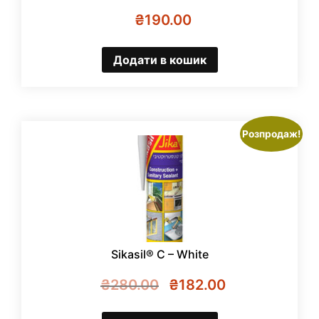
₴
190.00
Додати в кошик
Розпродаж!
Sikasil® C – White
Оригінальна
Поточна
₴
280.00
₴
182.00
ціна:
ціна:
₴280.00.
₴182.00.