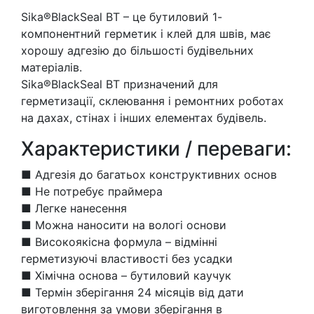
BT
Sika®BlackSeal BT – це бутиловий 1-
300ml
компонентний герметик і клей для швів, має
Клей-
хорошу адгезію до більшості будівельних
герметик
матеріалів.
чорний
Sika®BlackSeal BT призначений для
кількість
герметизації, склеювання і ремонтних роботах
на дахах, стінах і інших елементах будівель.
Характеристики / переваги:
■ Адгезія до багатьох конструктивних основ
■ Не потребує праймера
■ Легке нанесення
■ Можна наносити на вологі основи
■ Високоякісна формула – відмінні
герметизуючі властивості без усадки
■ Хімічна основа – бутиловий каучук
■ Термін зберігання 24 місяців від дати
виготовлення за умови зберігання в