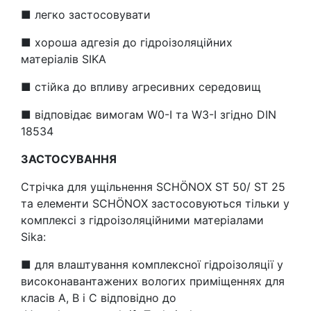
■ легко застосовувати
■ хороша адгезія до гідроізоляційних
матеріалів SIKA
■ стійка до впливу агресивних середовищ
■ відповідає вимогам W0-I та W3-I згідно DIN
18534
ЗАСТОСУВАННЯ
Стрічка для ущільнення SCHÖNOX ST 50/ ST 25
та елементи SCHÖNOX застосовуються тільки у
комплексі з гідроізоляційними матеріалами
Sika:
■ для влаштування комплексної гідроізоляції у
високонавантажених вологих приміщеннях для
класів A, B і C відповідно до