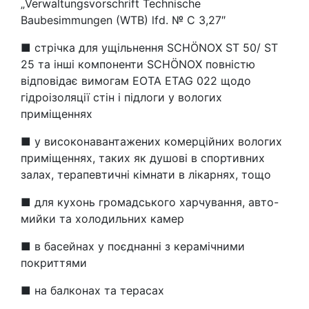
„Verwaltungsvorschrift Technische
Baubesimmungen (WTB) lfd. № C 3,27″
■ стрічка для ущільнення SCHÖNOX ST 50/ ST
25 та інші компоненти SCHÖNOX повністю
відповідає вимогам EOTA ETAG 022 щодо
гідроізоляції стін і підлоги у вологих
приміщеннях
■ у високонавантажених комерційних вологих
приміщеннях, таких як душові в спортивних
залах, терапевтичні кімнати в лікарнях, тощо
■ для кухонь громадського харчування, авто-
мийки та холодильних камер
■ в басейнах у поєднанні з керамічними
покриттями
■ на балконах та терасах