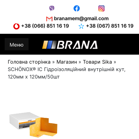
Skip
to
content
branamem@gmail.com
+38 (066) 851 16 19
+38 (067) 851 16 19
Меню
Головна сторінка
»
Магазин
»
Товари Sika
»
SCHÖNOX® IC Гідроізоляційний внутрішній кут,
120мм х 120мм/50шт