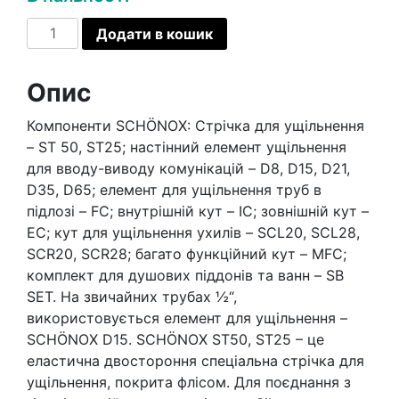
SCHÖNOX®
Додати в кошик
IC
Гідроізоляційний
Опис
внутрішній
кут,
Компоненти SCHÖNOX: Стрічка для ущільнення
120мм
– ST 50, ST25; настінний елемент ущільнення
х
для вводу-виводу комунікацій – D8, D15, D21,
120мм/50шт
D35, D65; елемент для ущільнення труб в
кількість
підлозі – FC; внутрішній кут – IC; зовнішній кут –
EC; кут для ущільнення ухилів – SCL20, SCL28,
SCR20, SCR28; багато функційний кут – MFC;
комплект для душових піддонів та ванн – SB
SET. На звичайних трубах ½“,
використовується елемент для ущільнення –
SCHÖNOX D15. SCHÖNOX ST50, ST25 – це
еластична двостороння спеціальна стрічка для
ущільнення, покрита флісом. Для поєднання з