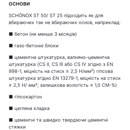
ОСНОВИ
SCHÖNOX ST 50/ ST 25 підходить як для
вбираючих так не вбираючих основ, наприклад:
■ бетон (не менше 3 місяців)
■ газо-бетонні блоки
■ цементна штукатурка, вапняно-цементна
штукатурка (CS II, CS III або CS IV згідно з EN
998-1, міцність на стиск ≥ 2,5 H/мм²) гіпсова
штукатурка згідно EN 13279-1, міцність на стиск
≥ 2,5 Н/ мм²; залишкова вологість ≤ 1,0 CM-%)
■ гіпсокартон
■ цегляна кладка
■ цементні та швидко твердіючи цементні
стяжки