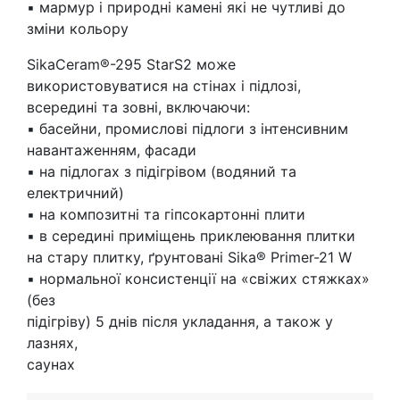
▪ мармур і природні камені які не чутливі до
зміни кольору
SikaCeram®-295 StarS2 може
використовуватися на стінах і підлозі,
всередині та зовні, включаючи:
▪ басейни, промислові підлоги з інтенсивним
навантаженням, фасади
▪ на підлогах з підігрівом (водяний та
електричний)
▪ на композитні та гіпсокартонні плити
▪ в середині приміщень приклеювання плитки
на стару плитку, ґрунтовані Sika® Primer-21 W
▪ нормальної консистенції на «свіжих стяжках»
(без
підігріву) 5 днів після укладання, а також у
лазнях,
саунах