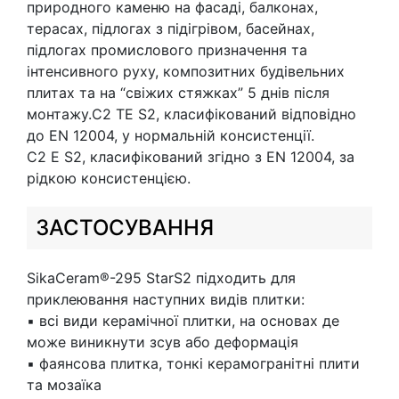
природного каменю на фасаді, балконах,
терасах, підлогах з підігрівом, басейнах,
підлогах промислового призначення та
інтенсивного руху, композитних будівельних
плитах та на “свіжих стяжках” 5 днів після
монтажу.C2 TE S2, класифікований відповідно
до EN 12004, у нормальній консистенції.
C2 E S2, класифікований згідно з EN 12004, за
рідкою консистенцією.
ЗАСТОСУВАННЯ
SikaCeram®-295 StarS2 підходить для
приклеювання наступних видів плитки:
▪ всі види керамічної плитки, на основах де
може виникнути зсув або деформація
▪ фаянсова плитка, тонкі керамогранітні плити
та мозаїка