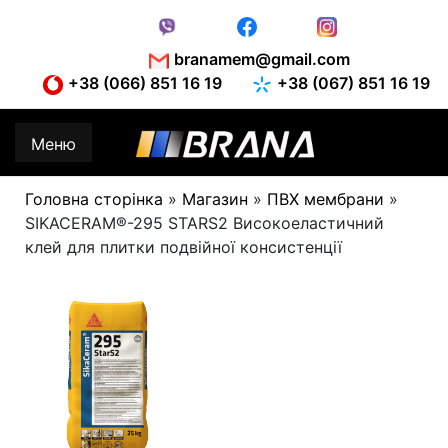
Skip
to
content
branamem@gmail.com
+38 (066) 851 16 19
+38 (067) 851 16 19
Меню
Головна сторінка
»
Магазин
»
ПВХ мембрани
»
SIKACERAM®-295 STARS2 Високоеластичний
клей для плитки подвійної консистенції