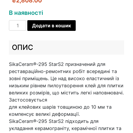
₴
2,808.00
В наявності
SIKACERAM®-295
Додати в кошик
STARS2
Високоеластичний
клей
ОПИС
для
плитки
SikaCeram®-295 StarS2 призначений для
подвійної
реставраційно-ремонтних робіт всередині та
консистенції
зовні приміщень. Це над високо еластичний із
кількість
низьким рівнем пилоутворення клей для плитки
великих розмірів, що містить легкі наповнювачі.
Застосовується
для клейових шарів товщиною до 10 мм та
компенсує великі деформації.
SikaCeram®-295 StarS2 підходить для
укладання керамограніту, керамічної плитки та