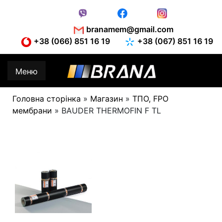
Skip
to
content
branamem@gmail.com
+38 (066) 851 16 19
+38 (067) 851 16 19
Меню
Головна сторінка
»
Магазин
»
ТПО, FPO
мембрани
»
BAUDER THERMOFIN F TL